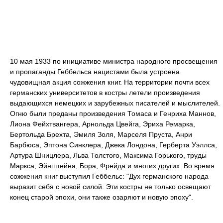
10 мая 1933 по инициативе министра народного просвещения
и пропаганды Геббельса нацистами была устроена
чудовищная акция сожжения книг. На территории почти всех
германских университетов в костры летели произведения
выдающихся немецких и зарубежных писателей и мыслителей.
Огню были преданы произведения Томаса и Генриха Маннов,
Лиона Фейхтвангера, Арнольда Цвейга, Эриха Ремарка,
Бертольда Брехта, Эмиля Золя, Марселя Пруста, Анри
Барбюса, Эптона Синклера, Джека Лондона, Герберта Уэллса,
Артура Шницлера, Льва Толстого, Максима Горького, труды
Маркса, Эйнштейна, Бора, Фрейда и многих других. Во время
сожжения книг выступил Геббельс: "Дух германского народа
выразит себя с новой силой. Эти костры не только освещают
конец старой эпохи, они также озаряют и новую эпоху".