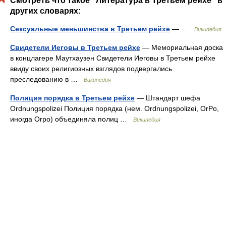
Смотреть что такое "Литература в Третьем рейхе" в
других словарях:
Сексуальные меньшинства в Третьем рейхе
— …
Википедия
Свидетели Иеговы в Третьем рейхе
— Мемориальная доска
в концлагере Маутхаузен Свидетели Иеговы в Третьем рейхе
ввиду своих религиозных взглядов подвергались
преследованию в …
Википедия
Полиция порядка в Третьем рейхе
— Штандарт шефа
Ordnungspolizei Полиция порядка (нем. Ordnungspolizei, OrPo,
иногда Orpo) объединяла полиц …
Википедия