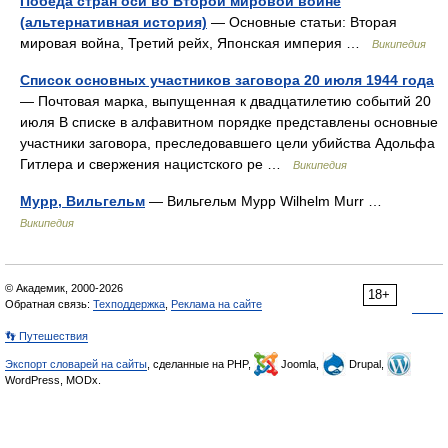
Победа стран оси во Второй мировой войне
(альтернативная история)
— Основные статьи: Вторая
мировая война, Третий рейх, Японская империя …
Википедия
Список основных участников заговора 20 июля 1944 года
— Почтовая марка, выпущенная к двадцатилетию событий 20
июля В списке в алфавитном порядке представлены основные
участники заговора, преследовавшего цели убийства Адольфа
Гитлера и свержения нацистского ре …
Википедия
Мурр, Вильгельм
— Вильгельм Мурр Wilhelm Murr …
Википедия
© Академик, 2000-2026
18+
Обратная связь:
Техподдержка
,
Реклама на сайте
👣 Путешествия
Экспорт словарей на сайты
, сделанные на PHP,
Joomla,
Drupal,
WordPress, MODx.