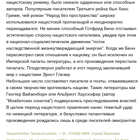
нацистскому режиму, было немало одаренных или способных
авторов. Популярным писателем Третьего рейха был Ханс
Гримм, чей роман "Народ без пространства" широко
использовался нацистской пропагандой и неоднократно
переиздавался. Не менее способный Готфрид Бенн отстаивал
эстетическую сторону нацистского нигилизма, увидев при этом
в национал-социалистическом движении "поток
наследственной жизнеутверждающей энергии". Когда же Бенн
пересмотрел свое отношение к нацизму, он был исключен из
Имперской палаты литературы, а его произведения перестали
печатать. Плодотворно работал в этот период заключивший
мир с нацистами Эрнст Глезер.
Небольшое число составляют писатели и поэты, отважившиеся
в своем творчестве критиковать нацизм. Такие литераторы как
Гюнтер Вайзенборн или Альбрехт Хаусхофер (автор
"Моабитских сонетов") подвергались преследованиям властей.
В целом период нацистского правления нанес тяжелый удар
по немецкой литературе, и безусловно талантливые
произведения рождались лишь в среде писателей-эмигрантов.
Энциклопедия Третьего рейха. — М.: ЛОКИД-МИФ
.
Сергей Воропаев;