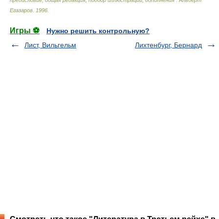
предисловие, общая редакция, подбор иллюстраций, дополнения : Альберт
Егазаров
.
1996
.
Игры ⚽
Нужно решить контрольную?
Лист, Вильгельм
Лихтенбург, Бернард